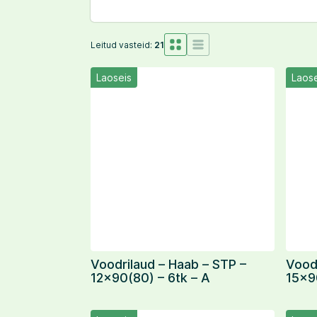
Leitud vasteid:
21
Laoseis
Laose
Voodrilaud – Haab – STP –
Voodr
12×90(80) – 6tk – A
15×90