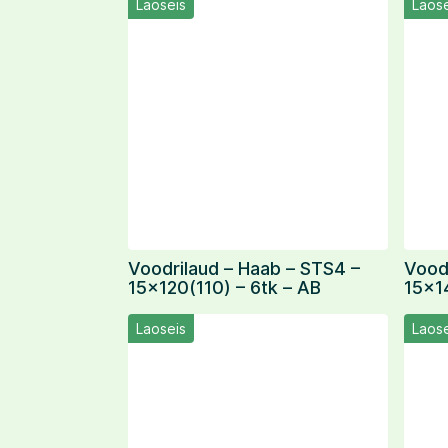
Laoseis
Laose
Voodrilaud – Haab – STS4 –
Vood
15×120(110) – 6tk – AB
15×1
Laoseis
Laose