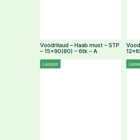
Voodrilaud – Haab must – STP
Voodr
– 15×90(80) – 6tk – A
12×6
Laoseis
Laose