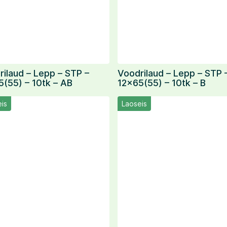
ilaud – Lepp – STP –
Voodrilaud – Lepp – STP 
5(55) – 10tk – AB
12×65(55) – 10tk – B
is
Laoseis