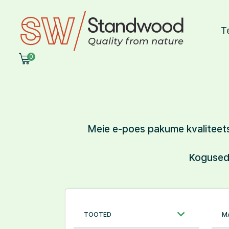
T
0
SULGE
OSTUKORV
Meie e-poes pakume kvaliteetse
Kogused 
Teie ostukorv on tü
Jätka ostlemist
TOOTED
M