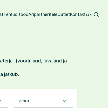
st
Tehtud tööd
Äripartneritele
Outlet
Kontakt
EE
erjali (voodrilaud, lavalaud ja
a jätkub.
PROFIIL