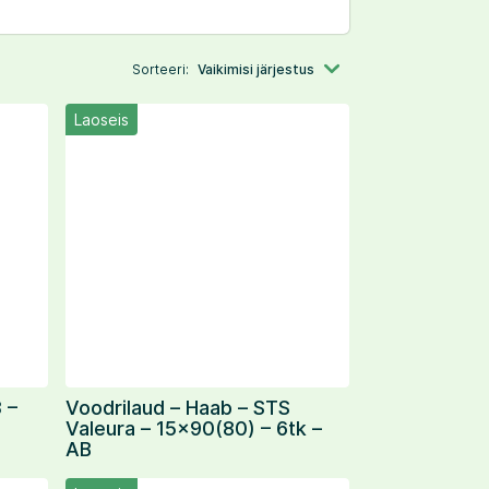
Sorteeri:
Vaikimisi järjestus
Laoseis
 –
Voodrilaud – Haab – STS
Valeura – 15×90(80) – 6tk –
AB