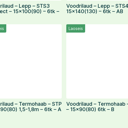
rilaud – Lepp – STS3
Voodrilaud – Lepp – STS4
ect – 15×100(90) – 6tk –
15×140(130) – 6tk – AB
is
Laoseis
rilaud – Termohaab – STP
Voodrilaud – Termohaab 
90(80) 1,5-1,8m – 6tk – A
– 15×90(80) 6tk – B