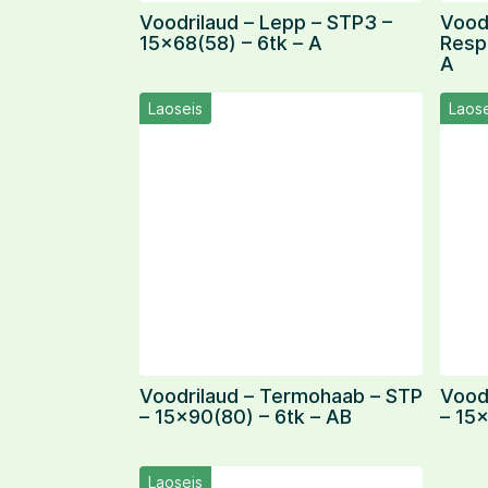
Voodrilaud – Lepp – STP3 –
Vood
15×68(58) – 6tk – A
Resp
A
Laoseis
Laose
Voodrilaud – Termohaab – STP
Vood
– 15×90(80) – 6tk – AB
– 15×
Laoseis