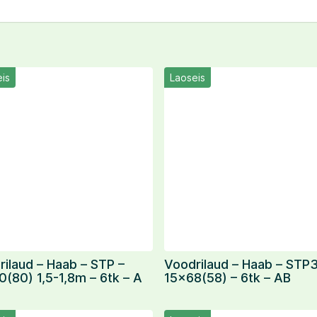
is
Laoseis
ilaud – Haab – STP –
Voodrilaud – Haab – STP3
(80) 1,5-1,8m – 6tk – A
15×68(58) – 6tk – AB