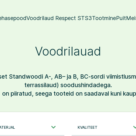
ehasepood
Voodrilaud Respect STS3
Tootmine
Puit
Mei
Voodrilauad
0
t Standwoodi A-, AB– ja B, BC-sordi viimistlusmat
terrassilaud) soodushindadega.
on piiratud, seega tooteid on saadaval kuni kaup
hi
ATERJAL
KVALITEET