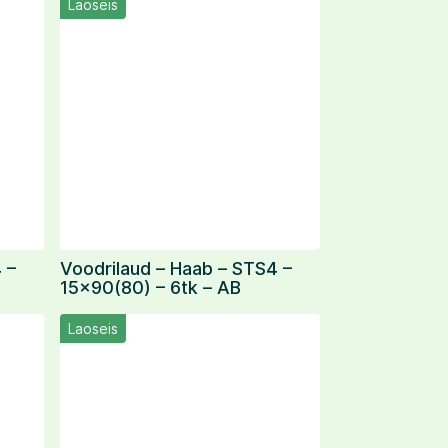
Laoseis
 –
Voodrilaud – Haab – STS4 –
15×90(80) – 6tk – AB
Laoseis