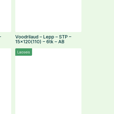
–
Voodrilaud – Lepp – STP –
15×120(110) – 6tk – AB
Laoseis