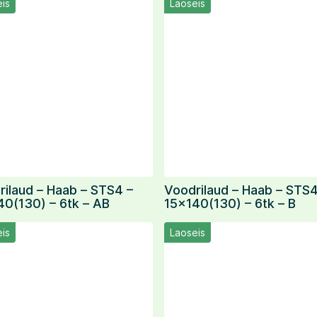
is
Laoseis
rilaud – Haab – STS4 –
Voodrilaud – Haab – STS4
40(130) – 6tk – AB
15×140(130) – 6tk – B
is
Laoseis