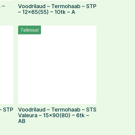
 –
Voodrilaud – Termohaab – STP
– 12×65(55) – 10tk – A
Tellimisel
– STP
Voodrilaud – Termohaab – STS
Valeura – 15×90(80) – 6tk –
AB