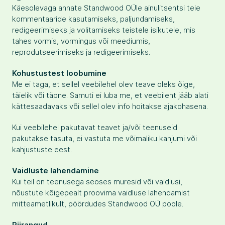
Käesolevaga annate Standwood OÜle ainulitsentsi teie
kommentaaride kasutamiseks, paljundamiseks,
redigeerimiseks ja volitamiseks teistele isikutele, mis
tahes vormis, vormingus või meediumis,
reprodutseerimiseks ja redigeerimiseks.
Kohustustest loobumine
Me ei taga, et sellel veebilehel olev teave oleks õige,
täielik või täpne. Samuti ei luba me, et veebileht jääb alati
kättesaadavaks või sellel olev info hoitakse ajakohasena.
Kui veebilehel pakutavat teavet ja/või teenuseid
pakutakse tasuta, ei vastuta me võimaliku kahjumi või
kahjustuste eest.
Vaidluste lahendamine
Kui teil on teenusega seoses muresid või vaidlusi,
nõustute kõigepealt proovima vaidluse lahendamist
mitteametlikult, pöördudes Standwood OÜ poole.
Piirangud