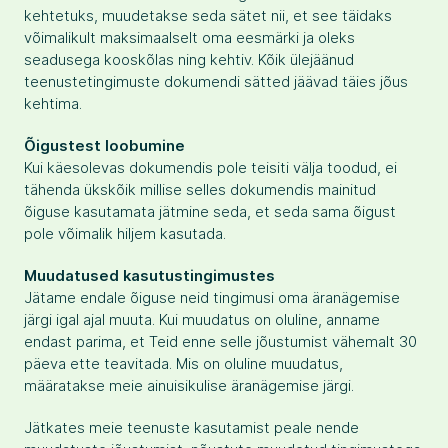
kehtetuks, muudetakse seda sätet nii, et see täidaks
võimalikult maksimaalselt oma eesmärki ja oleks
seadusega kooskõlas ning kehtiv. Kõik ülejäänud
teenustetingimuste dokumendi sätted jäävad täies jõus
kehtima.
Õigustest loobumine
Kui käesolevas dokumendis pole teisiti välja toodud, ei
tähenda ükskõik millise selles dokumendis mainitud
õiguse kasutamata jätmine seda, et seda sama õigust
pole võimalik hiljem kasutada.
Muudatused kasutustingimustes
Jätame endale õiguse neid tingimusi oma äranägemise
järgi igal ajal muuta. Kui muudatus on oluline, anname
endast parima, et Teid enne selle jõustumist vähemalt 30
päeva ette teavitada. Mis on oluline muudatus,
määratakse meie ainuisikulise äranägemise järgi.
Jätkates meie teenuste kasutamist peale nende