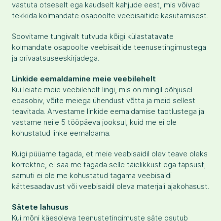
vastuta otseselt ega kaudselt kahjude eest, mis võivad
tekkida kolmandate osapoolte veebisaitide kasutamisest.
Soovitame tungivalt tutvuda kõigi külastatavate
kolmandate osapoolte veebisaitide teenusetingimustega
ja privaatsuseeskirjadega.
Linkide eemaldamine meie veebilehelt
Kui leiate meie veebilehelt lingi, mis on mingil põhjusel
ebasobiv, võite meiega ühendust võtta ja meid sellest
teavitada. Arvestame linkide eemaldamise taotlustega ja
vastame neile 5 tööpäeva jooksul, kuid me ei ole
kohustatud linke eemaldama.
Kuigi püüame tagada, et meie veebisaidil olev teave oleks
korrektne, ei saa me tagada selle täielikkust ega täpsust;
samuti ei ole me kohustatud tagama veebisaidi
kättesaadavust või veebisaidil oleva materjali ajakohasust.
Sätete lahusus
Kui mõni käesoleva teenustetingimuste säte osutub