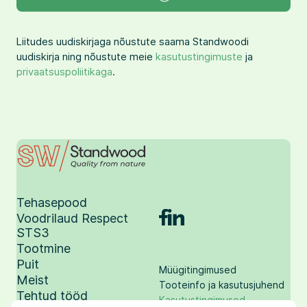
Liitudes uudiskirjaga nõustute saama Standwoodi
uudiskirja ning nõustute meie
kasutustingimuste
ja
privaatsuspoliitikaga
.
Tehasepood
Voodrilaud Respect
STS3
Tootmine
Puit
Müügitingimused
Meist
Tooteinfo ja kasutusjuhend
Tehtud tööd
Kasutustingimused