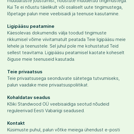
muudatuste jõustumist, nõustute muudetud tingimustega.
Kui Te ei nõustu täielikult või osaliselt uute tingimustega,
lõpetage palun meie veebisaidi ja teenuse kasutamine.
Ligipääsu peatamine
Käesolevas dokumendis välja toodud tingimuste
rikkumisel võime viivitamatult peatada Teie ligipääsu meie
lehele ja teenustele. Sel juhul pole me kohustatud Teid
sellest teavitama. Ligipääsu peatamisel kaotate koheselt
õiguse meie teenuseid kasutada.
Teie privaatsus
Teie privaatsusega seonduvate sätetega tutvumiseks,
palun vaadake meie privaatsuspoliitikat.
Kohaldatav seadus
Kõiki Standwood OÜ veebisaidiga seotud nõudeid
reguleerivad Eesti Vabariigi seadused.
Kontakt
Küsimuste puhul, palun võtke meiega ühendust e-posti