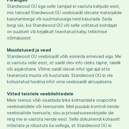
Standwood OÜ ega selle tarnijad ei vastuta kahjude eest,
mis tekivad Standwood OÜ veebisaidil olevate materjalide
kasutamisega või suutmatusega neid kasutada. Seda
Isegi siis, kui Standwood OÜ või selle volitatud esindajat
on suuliselt või kirjalikult teavitatud kahju tekkimise
võimalusest.
Muudatused ja vead
Standwood OÜ veebisaidil võib esineda erinevaid vigu. Me
ei vastuta selle eest, et saidil olev info oleks täpne, täielik
või asjakohane. Võime saidil olevat infot igal ajal ette
teatamata muuta või kustutada. Standwood OÜ ei ole
kohustatud hoidma infot oma veebisaidil aktuaalsena.
Viited teistele veebilehtedele
Meie teenus võib sisaldada linke kolmandate osapoolte
veebisaitidele või teenustele. Meil puudub kontroll nende
veebisaitide teenuste, sisu ja privaatsuseeskirjade üle
ning me ei vastuta nende eest. Selle dokumendi kohaselt
mõistate ja nõustute ka sellega, et Standwood OÜ ei