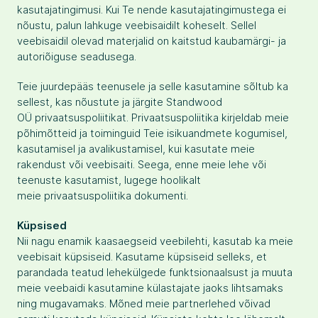
kasutajatingimusi. Kui Te nende kasutajatingimustega ei
nõustu, palun lahkuge veebisaidilt koheselt. Sellel
veebisaidil olevad materjalid on kaitstud kaubamärgi- ja
autoriõiguse seadusega.
Teie juurdepääs teenusele ja selle kasutamine sõltub ka
sellest, kas nõustute ja järgite Standwood
OÜ privaatsuspoliitikat. Privaatsuspoliitika kirjeldab meie
põhimõtteid ja toiminguid Teie isikuandmete kogumisel,
kasutamisel ja avalikustamisel, kui kasutate meie
rakendust või veebisaiti. Seega, enne meie lehe või
teenuste kasutamist, lugege hoolikalt
meie privaatsuspoliitika dokumenti.
Küpsised
Nii nagu enamik kaasaegseid veebilehti, kasutab ka meie
veebisait küpsiseid. Kasutame küpsiseid selleks, et
parandada teatud lehekülgede funktsionaalsust ja muuta
meie veebaidi kasutamine külastajate jaoks lihtsamaks
ning mugavamaks. Mõned meie partnerlehed võivad