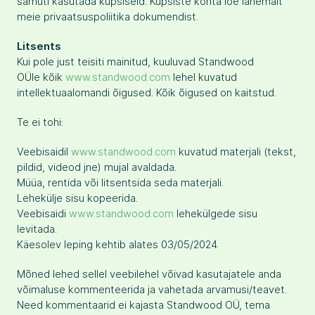
samuti kasutada küpsiseid. Küpsiste kohta loe lähemalt
meie privaatsuspoliitika dokumendist.
Litsents
Kui pole just teisiti mainitud, kuuluvad Standwood
OÜle kõik
www.standwood.com
lehel kuvatud
intellektuaalomandi õigused. Kõik õigused on kaitstud.
Te ei tohi:
Veebisaidil
www.standwood.com
kuvatud materjali (tekst,
pildid, videod jne) mujal avaldada.
Müüa, rentida või litsentsida seda materjali.
Lehekülje sisu kopeerida.
Veebisaidi
www.standwood.com
lehekülgede sisu
levitada.
Käesolev leping kehtib alates 03/05/2024.
Mõned lehed sellel veebilehel võivad kasutajatele anda
võimaluse kommenteerida ja vahetada arvamusi/teavet.
Need kommentaarid ei kajasta Standwood OÜ, tema