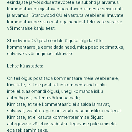
esindajate ja/või sidusettevõtete seisukohti ja arvamusi.
Kommentaarid kajastavad postitanud inimeste seisukohti
ja arvamusi. Standwood OÜ ei vastuta veebilehel ilmuvate
kommentaaride sisu eest ega nendest tekkivate varalise
või moraalse kahju eest.
Standwood OÜ jätab endale õiguse jälgida kõiki
kommentaare ja eemaldada need, mida peab sobimatuks,
solvavaks või tingimusi rikkuvaks.
Lehte külastades:
On teil õigus postitada kommentaare meie veebilehele;
Kinnitate, et teie postitatud kommentaarid ei riku
intellektuaalomandi õigusi, ühegi kolmanda isiku
autoriõigust, patenti või kaubamärki;
Kinnitate, et teie kommentaarid ei sisalda laimavat,
solvavat, vääritut ega muul viisil ebaseaduslikku materjali;
Kinnitate, et ei kasuta kommenteerimise õigust
äritegevuse või ebaseadusliku tegevuse pakkumiseks
ega reklaamimiseks.