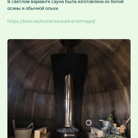
В светлом варианте сауна была изготовлена из белой
осины и обычной ольхи.
https://liven.ee/home/iseara/kortermajad/