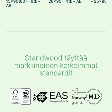
15×90(80) – 6tk –
28×90 – 4tk – AB
– 25×80 – 
AB
Standwood täyttää
markkinoiden korkeimmat
standardit