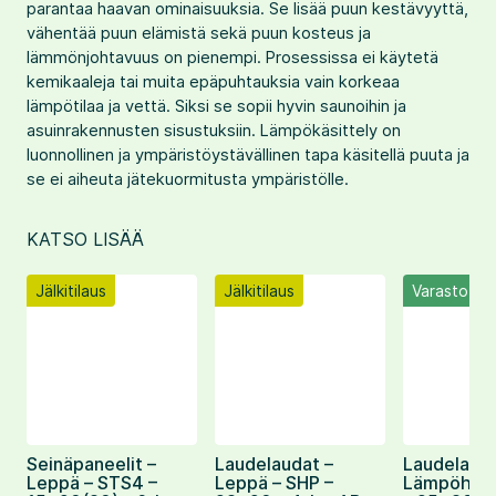
parantaa haavan ominaisuuksia. Se lisää puun kestävyyttä,
vähentää puun elämistä sekä puun kosteus ja
lämmönjohtavuus on pienempi. Prosessissa ei käytetä
kemikaaleja tai muita epäpuhtauksia vain korkeaa
lämpötilaa ja vettä. Siksi se sopii hyvin saunoihin ja
asuinrakennusten sisustuksiin. Lämpökäsittely on
luonnollinen ja ympäristöystävällinen tapa käsitellä puuta ja
se ei aiheuta jätekuormitusta ympäristölle.
KATSO LISÄÄ
Jälkitilaus
Jälkitilaus
Varasto
Seinäpaneelit –
Laudelaudat –
Laudelauda
Leppä – STS4 –
Leppä – SHP –
Lämpöhaap