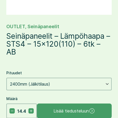
OUTLET
,
Seinäpaneelit
Seinäpaneelit – Lämpöhaapa –
STS4 – 15×120(110) – 6tk –
AB
Pituudet
Määrä
Lisää tiedusteluun