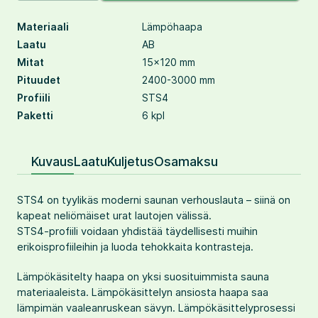
Materiaali
Lämpöhaapa
Laatu
AB
Mitat
15×120 mm
Pituudet
2400-3000 mm
Profiili
STS4
Paketti
6 kpl
Kuvaus
Laatu
Kuljetus
Osamaksu
STS4 on tyylikäs moderni saunan verhouslauta – siinä on
kapeat neliömäiset urat lautojen välissä.
STS4-profiili voidaan yhdistää täydellisesti muihin
erikoisprofiileihin ja luoda tehokkaita kontrasteja.
Lämpökäsitelty haapa on yksi suosituimmista sauna
materiaaleista. Lämpökäsittelyn ansiosta haapa saa
lämpimän vaaleanruskean sävyn. Lämpökäsittelyprosessi